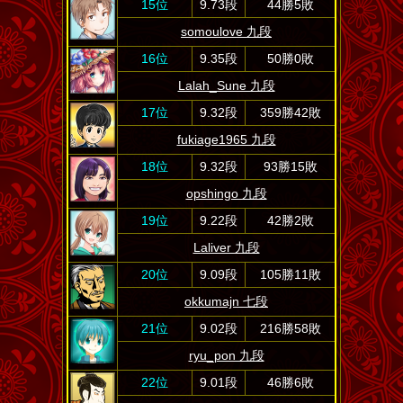
15位
9.73段
44勝5敗
somoulove 九段
16位
9.35段
50勝0敗
Lalah_Sune 九段
17位
9.32段
359勝42敗
fukiage1965 九段
18位
9.32段
93勝15敗
opshingo 九段
19位
9.22段
42勝2敗
Laliver 九段
20位
9.09段
105勝11敗
okkumajn 七段
21位
9.02段
216勝58敗
ryu_pon 九段
22位
9.01段
46勝6敗