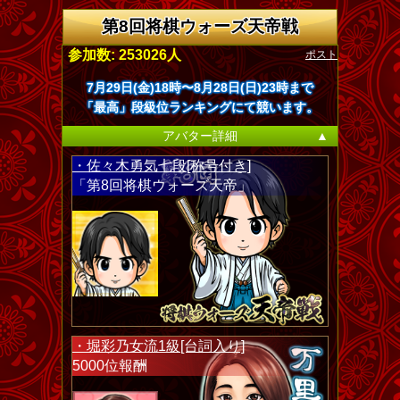
第8回将棋ウォーズ天帝戦
ポスト
参加数: 253026人
7月29日(金)18時〜8月28日(日)23時まで
「最高」段級位ランキングにて競います。
アバター詳細
▲
・佐々木勇気七段[称号付き]
「第8回将棋ウォーズ天帝」
・堀彩乃女流1級[台詞入り]
5000位報酬