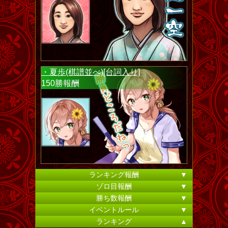
・夏歩(棋譜並べ)[台詞入り]
150勝報酬
ランキング報酬
▼
ゾロ目報酬
▼
勝ち数報酬
▼
イベントルール
▼
ランキング
▲