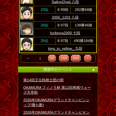
SaikyoOyaji 八段
23位
8.99段
282勝68敗
2005_1202 八段
24位
8.97段
138勝46敗
furibisya2000 七段
25位
8.97段
490勝184敗
king_in_yellow_ 九段
＜
1
50
160
500
＞
開催中のイベント
▲
第14回王位戦棋士団の部
OKAMURA フィノラ杯 第12回将棋ウォー
ズ天帝戦
2026年OKAMURAグランドチャンピンシ
ップ(勝ち数)
2026年OKAMURAグランドチャンピオン