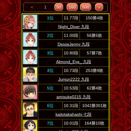
＜
1
50
160
500
＞
1位
11.77段
150勝4敗
Night_Diver 九段
2位
11.00段
56勝5敗
DesseJenny 九段
3位
10.80段
57勝7敗
Almond_Eye_ 九段
4位
10.73段
253勝9敗
Junjun2222 九段
5位
10.53段
62勝4敗
amisuke0215 九段
6位
10.31段
1042勝301敗
kaitotakahashi 七段
7位
10.01段
164勝10敗