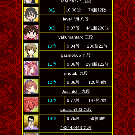
Marina777 九段
8位
10.00段
74勝12敗
level_VIl 八段
9位
9.97段
441勝236敗
yakumantaro 三段
10位
9.94段
230勝22敗
pasmo666 九段
11位
9.86段
294勝122敗
ijinotabi 九段
12位
9.86段
120勝4敗
JustinIchii 九段
13位
9.77段
147勝7敗
sasaran133 九段
14位
9.75段
59勝6敗
443443443 九段