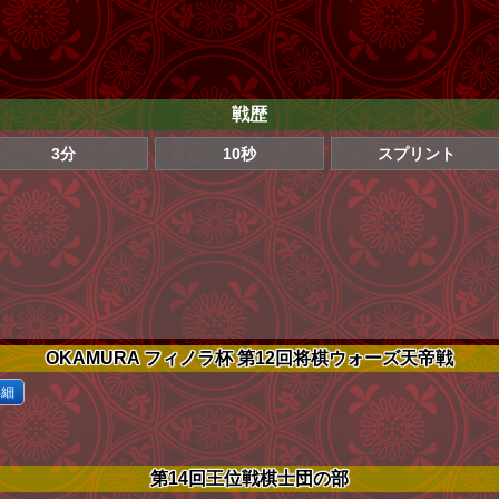
戦歴
3分
10秒
スプリント
OKAMURA フィノラ杯 第12回将棋ウォーズ天帝戦
詳細
第14回王位戦棋士団の部