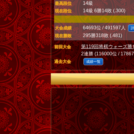
14級
最高段位
14級 6勝14敗 (.300)
現在段位
64693位 / 491597人
大会成績
295勝318敗 (.481)
現在勝敗
第119回将棋ウォーズ勝
前回大会
2連勝 (116000位 / 1786
過去大会
成績一覧