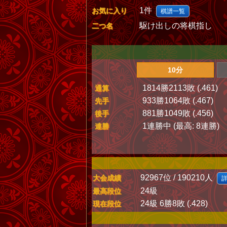
1件
お気に入り
棋譜一覧
駆け出しの将棋指し
二つ名
10分
1814勝2113敗 (.461)
通算
933勝1064敗 (.467)
先手
881勝1049敗 (.456)
後手
1連勝中 (最高: 8連勝)
連勝
92967位 / 190210人
大会成績
24級
最高段位
24級 6勝8敗 (.428)
現在段位