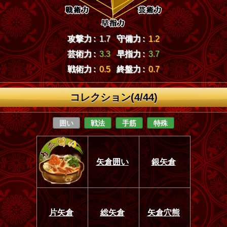
攻撃力 :
1.7
守備力 :
1.2
芸術力 :
3.3
早指力 :
3.7
戦術力 :
0.5
終盤力 :
0.7
コレクション(4/44)
囲い
戦法
手筋
特殊
矢倉囲い
銀矢倉
片矢倉
総矢倉
矢倉穴熊