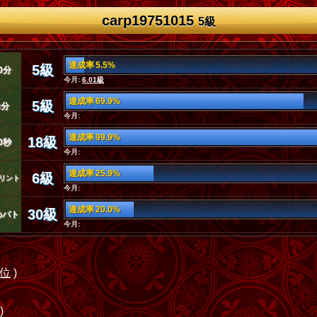
carp19751015
5級
達成率 5.5%
5級
0分
今月:
6.01級
達成率 69.9%
5級
3分
今月:
達成率 99.9%
18級
0秒
今月:
達成率 25.9%
6級
リント
今月:
達成率 20.0%
30級
めバト
今月:
7位
)
)