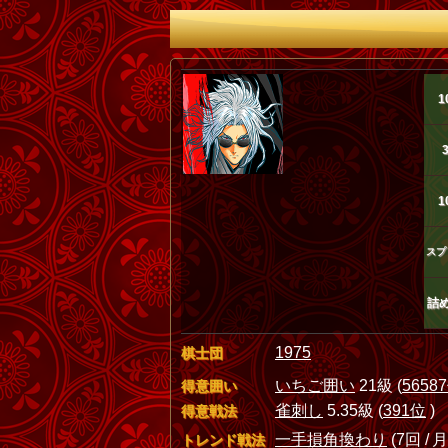
1
1
スプ
詰
1975
棋士団
いちご囲い
21級 (
5658
得意囲い
雀刺し
5.35級 (
391位
)
得意戦法
一手損角換わり
(7回 / 月
トレンド戦法