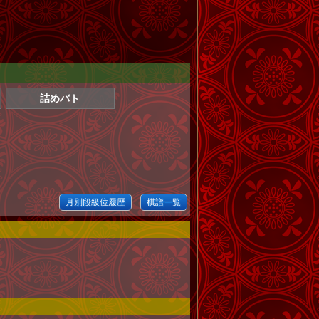
詰めバト
月別段級位履歴
棋譜一覧