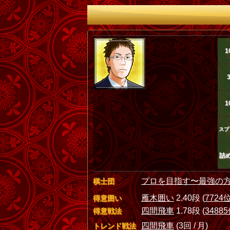
1
1
スプ
詰
プロを目指す〜最強の
棋士団
雁木囲い
2.40段 (
7724
得意囲い
四間飛車
1.78段 (
3488
得意戦法
四間飛車
(3回 / 月)
トレンド戦法