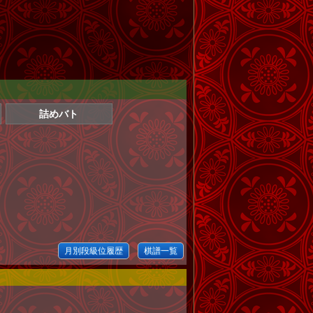
詰めバト
月別段級位履歴
棋譜一覧