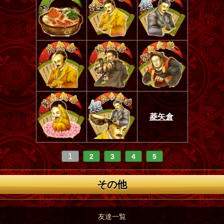
菱矢倉
1
2
3
4
5
その他
友達一覧