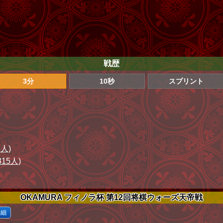
戦歴
3分
10秒
スプリント
5人)
315人)
OKAMURA フィノラ杯 第12回将棋ウォーズ天帝戦
詳細