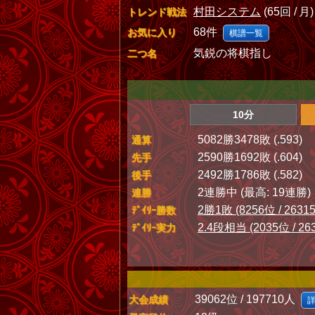
村田システム
(65回 / 月)
トレンド戦法
68件
お気に入り
棋譜一覧
気鋭の将棋指し
二つ名
10分
5082勝3478敗 (.593)
通算
2590勝1692敗 (.604)
先手
2492勝1786敗 (.582)
後手
2連勝中 (最高: 19連勝)
連勝
2勝1敗 (8256位 / 2631
ﾃﾞｲﾘｰ勝数
2.4段相当 (2035位 / 26
ﾃﾞｲﾘｰ実力
39062位 / 197710人
大会成績