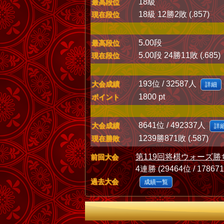
18級
最高段位
18級 12勝2敗 (.857)
現在段位
5.00段
最高段位
5.00段 24勝11敗 (.685)
現在段位
193位 / 32587人
大会成績
詳細
1800 pt
ポイント
8641位 / 492337人
大会成績
詳
1239勝871敗 (.587)
現在勝敗
第119回将棋ウォーズ勝
前回大会
4連勝 (29464位 / 17867
過去大会
成績一覧