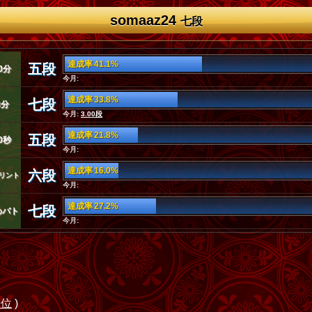
somaaz24
七段
達成率 41.1%
五段
0分
今月:
達成率 33.8%
七段
3分
今月:
3.00段
達成率 21.8%
五段
0秒
今月:
達成率 16.0%
六段
リント
今月:
達成率 27.2%
七段
めバト
今月:
9位
)