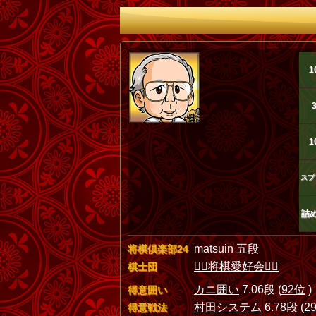
1
1
スプ
詰
matsuin 五段
将棋倶楽部24
❤️‍🔥将棋愛好会❤️‍🔥
棋士団
カニ囲い
7.06段 (
92位
)
得意囲い
村田システム
6.78段 (
2
得意戦法