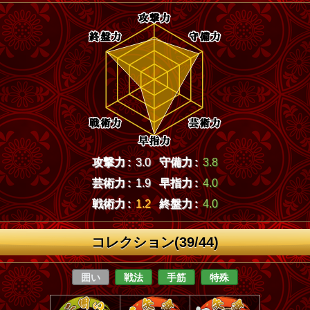
攻撃力 :
3.0
守備力 :
3.8
芸術力 :
1.9
早指力 :
4.0
戦術力 :
1.2
終盤力 :
4.0
コレクション(39/44)
囲い
戦法
手筋
特殊