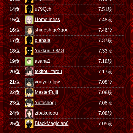
u79Qch
14位
7.51段
Homeliness
15位
7.48段
shigeshige3gou
16位
7.46段
plehala
17位
7.37段
Yukkuri_OMG
18位
7.33段
asana1
19位
7.18段
tekitou_tarou
20位
7.17段
youyukutgw
21位
7.08段
MasterFujii
22位
7.08段
Yutoshogi
23位
7.08段
zibakujoou
24位
7.08段
BlackMagician6
25位
7.05段