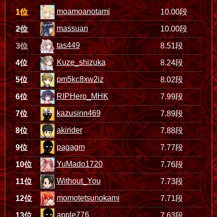
moamoanotami
1位
10.00段
massuan
2位
10.00段
tas449
3位
8.51段
Kuze_shizuka
4位
8.24段
pm5kc8xw2iz
5位
8.02段
RIPHero_MHK
6位
7.99段
kazusinn469
7位
7.89段
akirider
8位
7.88段
pagagm
9位
7.77段
YuMado1720
10位
7.76段
Without_You
11位
7.73段
momotetsunokami
12位
7.71段
apple776
13位
7.63段