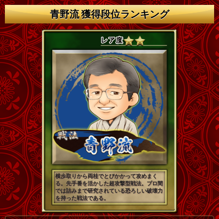
青野流 獲得段位ランキング
横歩取りから両桂でとびかかって攻めまく
る。先手番を活かした超攻撃型戦法。プロ間
では詰みまで研究されている恐ろしい破壊力
を持った戦法である。