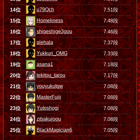
u79Qch
14位
7.51段
Homeliness
15位
7.48段
shigeshige3gou
16位
7.46段
plehala
17位
7.37段
Yukkuri_OMG
18位
7.33段
asana1
19位
7.18段
tekitou_tarou
20位
7.17段
youyukutgw
21位
7.08段
MasterFujii
22位
7.08段
Yutoshogi
23位
7.08段
zibakujoou
24位
7.08段
BlackMagician6
25位
7.05段