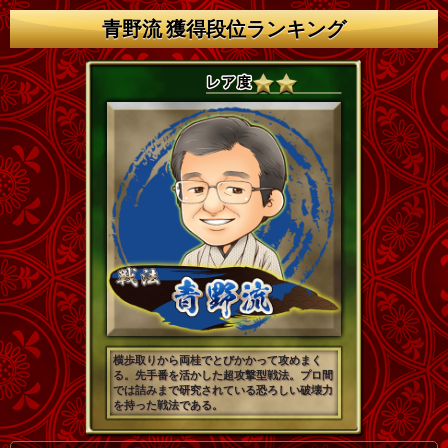
青野流 獲得段位ランキング
横歩取りから両桂でとびかかって攻めまく
る。先手番を活かした超攻撃型戦法。プロ間
では詰みまで研究されている恐ろしい破壊力
を持った戦法である。