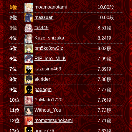
moamoanotami
1位
10.00段
massuan
2位
10.00段
tas449
3位
8.51段
Kuze_shizuka
4位
8.24段
pm5kc8xw2iz
5位
8.02段
RIPHero_MHK
6位
7.99段
kazusinn469
7位
7.89段
akirider
8位
7.88段
pagagm
9位
7.77段
YuMado1720
10位
7.76段
Without_You
11位
7.73段
momotetsunokami
12位
7.71段
apple776
13位
7.63段