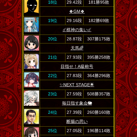
18位
29.42段
181勝95敗
🍀GM🍀
19位
29.16段
182勝69敗
☄️棋神の集い☄️
20位
28.87段
307勝175敗
天馬🌈
21位
27.93段
395勝258敗
目指せ！A級称号
22位
27.83段
364勝296敗
✨️NEXT STAGE🌟
23位
27.59段
508勝357敗
毎日指す象会🐘
24位
27.39段
260勝160敗
断腸の思い
25位
27.05段
196勝114敗