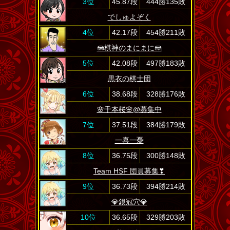
3位
45.87段
444勝135敗
でしゅよぞく
4位
42.17段
454勝211敗
🪼棋神のまにまに🪼
5位
42.08段
497勝183敗
黒衣の棋士団
6位
38.68段
328勝176敗
🌸千本桜🌸@募集中
7位
37.51段
384勝179敗
一喜一憂
8位
36.75段
300勝148敗
Team HSF 団員募集❣
9位
36.73段
394勝214敗
💎銀冠穴💎
10位
36.65段
329勝203敗