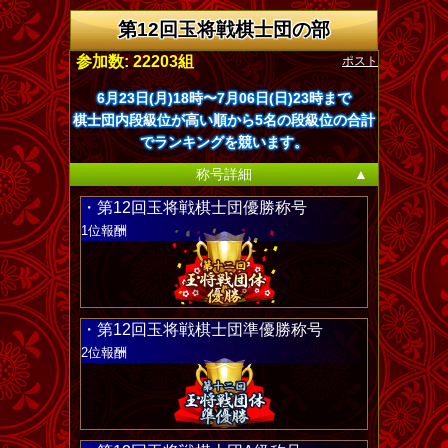
第12回玉将戦棋士団の部
ポスト
参加数: 22203組
6月23日(月)18時〜7月06日(日)23時まで
棋士団内段級位が高い順から5名の段級位の合計
でランキングを競います。
称号詳細
▲
・第12回玉将戦棋士団優勝称号
1位報酬
・第12回玉将戦棋士団準優勝称号
2位報酬