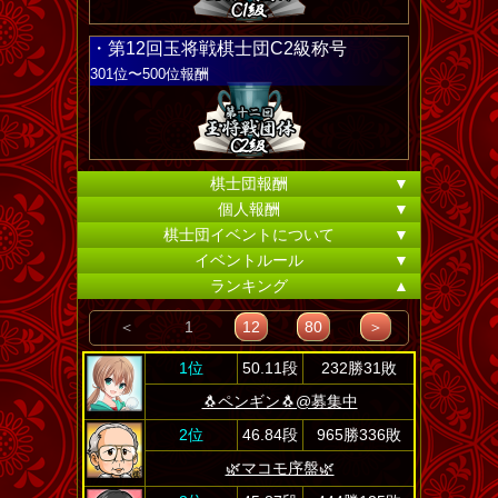
・第12回玉将戦棋士団C2級称号
301位〜500位報酬
棋士団報酬
▼
個人報酬
▼
棋士団イベントについて
▼
イベントルール
▼
ランキング
▲
＜
1
12
80
＞
1位
50.11段
232勝31敗
🐧ペンギン🐧@募集中
2位
46.84段
965勝336敗
🌿マコモ序盤🌿